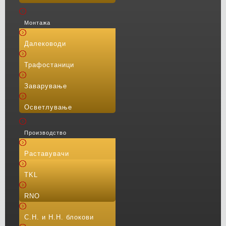
Монтажа
Далеководи
Трафостаници
Заварување
Осветлување
Производство
Раставувачи
TKL
RNO
С.Н. и Н.Н. блокови