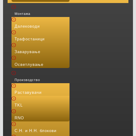
Монтажа
Далеководи
Трафостаници
Заварување
Осветлување
Производство
Раставувачи
TKL
RNO
С.Н. и Н.Н. блокови