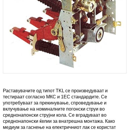
Раставувачите од типот TKL ce произведуваат и
тестираат согласно МКС и 1ЕС стандардите. Се
употребуваат за прекинување, спроведување и
вклучување на номиналните погонски струи во
среднонапонски струјни кола. Се вградуваат во
среднонапонски ќелии за внатрешна монтажа. Како
медиум за гаснење на електричниот лак се користат