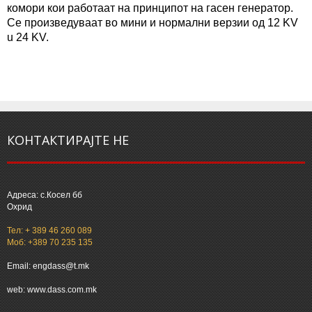
комори кои работаат на принципот на гасен генератор.
Се произведуваат во мини и нормални верзии од 12 KV
u 24 KV.
КОНТАКТИРАЈТЕ НЕ
Адреса: с.Косел бб
Охрид
Тел: + 389 46 260 089
Моб: +389 70 235 135
Email: engdass@t.mk
web: www.dass.com.mk